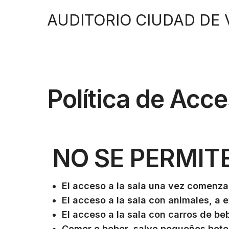
AUDITORIO CIUDAD DE
Política de Acc
NO SE PERMITE
E
l acceso
a la sala
una vez comenzad
El acceso a la sala con animales, a 
E
l acceso a la sal
a
con carros de b
C
omer o beber, salvo pequeños botel