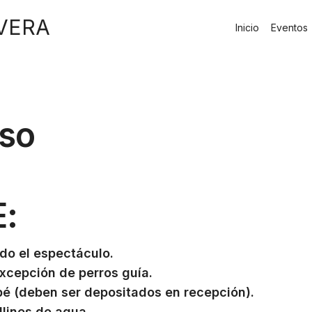
 VERA
Inicio
Eventos
eso
:
o el espectáculo.
excepción de perros guía.
ebé
(d
eben ser depositados en recepción
)
.
lines de agua.